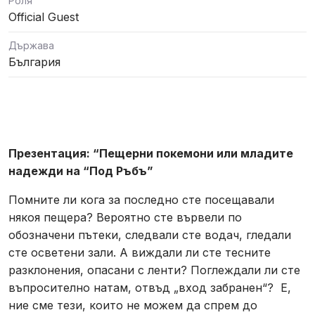
Роля
Official Guest
Държава
България
Презентация: “Пещерни покемони или младите
надежди на “Под Ръбъ”
Помните ли кога за последно сте посещавали
някоя пещера? Вероятно сте вървели по
обозначени пътеки, следвали сте водач, гледали
сте осветени зали. А виждали ли сте тесните
разклонения, опасани с ленти? Поглеждали ли сте
въпросително натам, отвъд „вход забранен“? Е,
ние сме тези, които не можем да спрем до