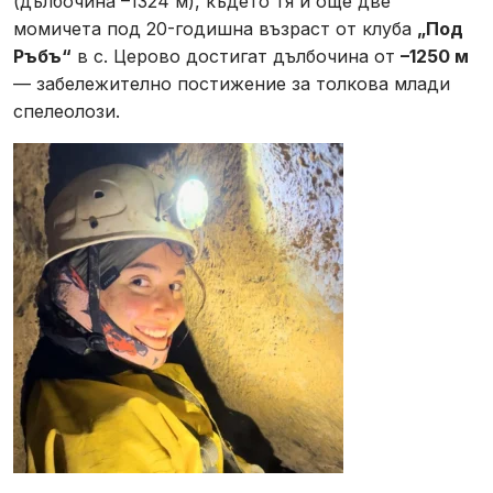
(дълбочина –1324 м), където тя и още две
момичета под 20-годишна възраст от клуба
„Под
Ръбъ“
в с. Церово достигат дълбочина от
–1250 м
— забележително постижение за толкова млади
спелеолози.