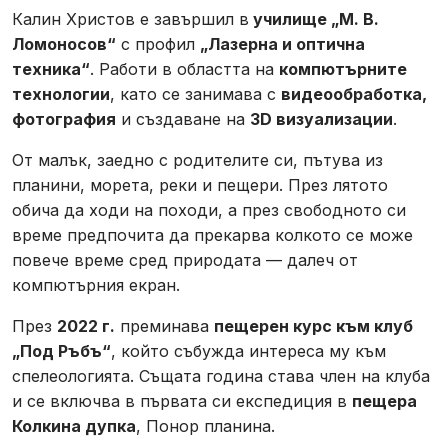
Калин Христов е завършил в
училище „М. В.
Ломоносов“
с профил
„Лазерна и оптична
техника“
. Работи в областта на
компютърните
технологии
, като се занимава с
видеообработка,
фотография
и създаване на
3D визуализации
.
От малък, заедно с родителите си, пътува из
планини, морета, реки и пещери. През лятото
обича да ходи на походи, а през свободното си
време предпочита да прекарва колкото се може
повече време сред природата — далеч от
компютърния екран.
През
2022 г.
преминава
пещерен курс към клуб
„Под Ръбъ“
, който събужда интереса му към
спелеологията. Същата година става член на клуба
и се включва в първата си експедиция в
пещера
Колкина дупка
, Понор планина.