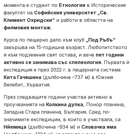
момента е студент по
Етнология
в Историческия
факултет на
Софийския университет „Св.
Климент Охридски“
и работи в областта на
филмовия монтаж
.
Курса по пещерно дело към клуб
„Под Ръбъ“
завършва на 15-годишна възраст. Любопитството
ѝ към подземния свят остава, и вече
пет години
активно се занимава със спелеология
. Първата ѝ
експедиция е през 2022 г. в пещерната система
Кита Гачешина
(дълбочина –737 м) в Южния
Велебит, Хърватия.
През следващите години участва активно в
проучванията на
Колкина дупка
, Понор планина,
Западна Стара планина, България. Сред по-
значимите експедиции, в които е участвала, са
Нйемица
(дълбочина –934 м) и
Словачка яма