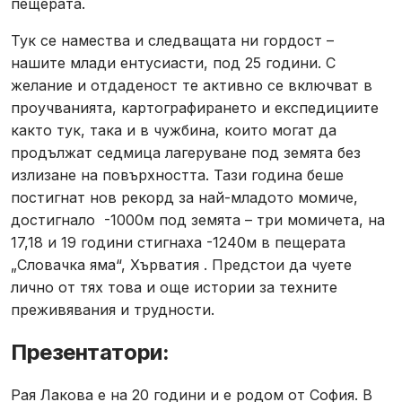
пещерата.
Тук се намества и следващата ни гордост –
нашите млади ентусиасти, под 25 години. С
желание и отдаденост те активно се включват в
проучванията, картографирането и експедициите
както тук, така и в чужбина, които могат да
продължат седмица лагеруване под земята без
излизане на повърхността. Тази година беше
постигнат нов рекорд за най-младото момиче,
достигнало -1000м под земята – три момичета, на
17,18 и 19 години стигнаха -1240м в пещерата
„Словачка яма“, Хърватия . Предстои да чуете
лично от тях това и още истории за техните
преживявания и трудности.
Презентатори:
Рая Лакова е на 20 години и е родом от София. В