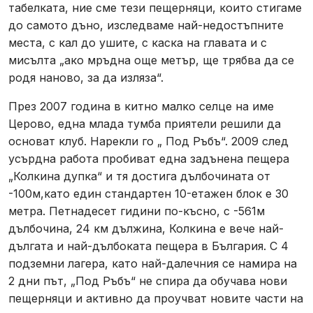
табелката, ние сме тези пещерняци, които стигаме
до самото дъно, изследваме най-недостъпните
места, с кал до ушите, с каска на главата и с
мисълта „ако мръдна още метър, ще трябва да се
родя наново, за да изляза“.
През 2007 година в китно малко селце на име
Церово, една млада тумба приятели решили да
основат клуб. Нарекли го „ Под Ръбъ“. 2009 след
усърдна работа пробиват една задънена пещера
„Колкина дупка“ и тя достига дълбочината от
-100м,като един стандартен 10-етажен блок е 30
метра. Петнадесет гидини по-късно, с -561м
дълбочина, 24 км дължина, Колкина е вече най-
дългата и най-дълбоката пещера в България. С 4
подземни лагера, като най-далечния се намира на
2 дни път, „Под Ръбъ“ не спира да обучава нови
пещерняци и активно да проучват новите части на