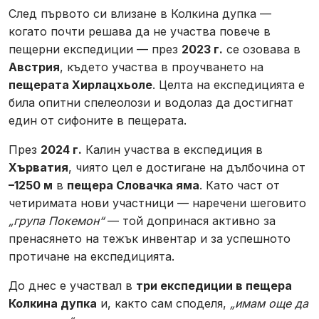
След първото си влизане в Колкина дупка —
когато почти решава да не участва повече в
пещерни експедиции — през
2023 г.
се озовава в
Австрия
, където участва в проучването на
пещерата Хирлацхьоле
. Целта на експедицията е
била опитни спелеолози и водолаз да достигнат
един от сифоните в пещерата.
През
2024 г.
Калин участва в експедиция в
Хърватия
, чиято цел е достигане на дълбочина от
–1250 м
в
пещера Словачка яма
. Като част от
четиримата нови участници — наречени шеговито
„група Покемон“
— той допринася активно за
пренасянето на тежък инвентар и за успешното
протичане на експедицията.
До днес е участвал в
три експедиции в пещера
Колкина дупка
и, както сам споделя,
„имам още да