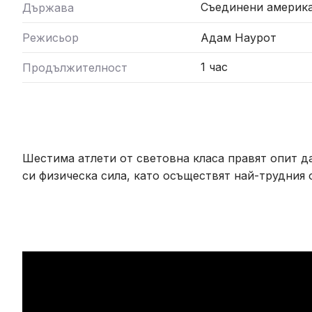
Съединени америк
Държава
Режисьор
Адам Наурот
1 час
Продължителност
Шестима атлети от световна класа правят опит д
си физическа сила, като осъществят най-трудния 