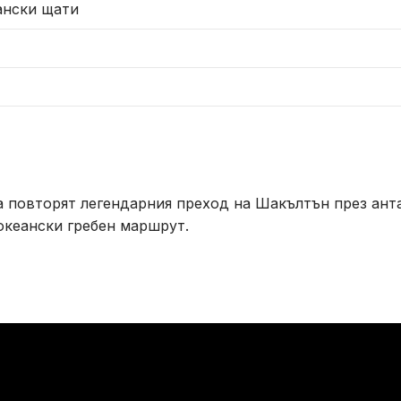
ански щати
а повторят легендарния преход на Шакълтън през ант
океански гребен маршрут.