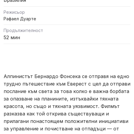
Бразилия
Режисьор
Рафаел Дуарте
Продължителност
52 мин
Алпинистът Бернардо Фонсека се отправя на едно
трудно пътешествие към Еверест с цел да отправи
послание към света за това колко е важна борбата
за опазване на планините, изтъквайки тяхната
красота, но също и тяхната уязвимост. Филмът
разказва как той открива съществуващи и
прилагани понастоящем положителни инициативи
за управление и почистване на отпадъци — от