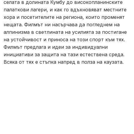
селата в долината Кумбу до високопланинските
палаткови лагери, и как го вдъхновяват местните
хора и посетителите на региона, които променят
нещата. Филмът ни насърчава да погледнем на
алпинизма в светлината на усилията за постигане
на устойчивост и приноса на този спорт към тях.
Филмът предлага и идеи за индивидуални
инициативи за защита на тази естествена среда.
Всяка от тях е стъпка напред в полза на каузата.