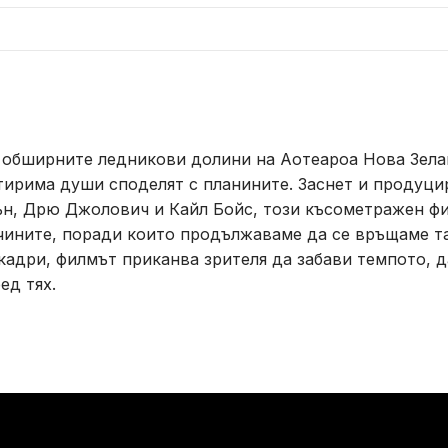
бширните ледникови долини на Аотеароа Нова Зеланди
етирима души споделят с планините. Заснет и продуц
ън, Дрю Джолович и Кайл Бойс, този късометражен ф
ичините, поради които продължаваме да се връщаме т
адри, филмът приканва зрителя да забави темпото, да
ед тях.