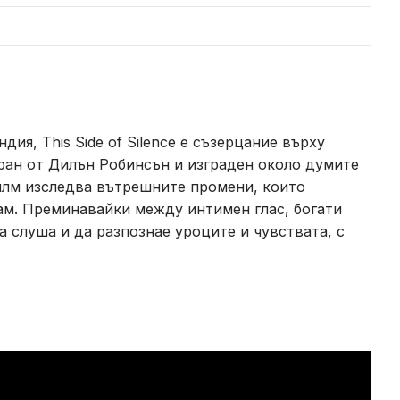
я, This Side of Silence е съзерцание върху
иран от Дилън Робинсън и изграден около думите
илм изследва вътрешните промени, които
ам. Преминавайки между интимен глас, богати
 слуша и да разпознае уроците и чувствата, с