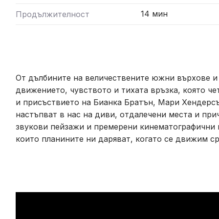
14 мин
Продължителност
От дълбините на величествените южни върхове и о
движението, чувството и тихата връзка, която ч
и присъствието на Бианка Братън, Мари Хендерс
настъпват в нас на диви, отдалечени места и пр
звукови пейзажи и премерени кинематографични к
които планините ни даряват, когато се движим ср