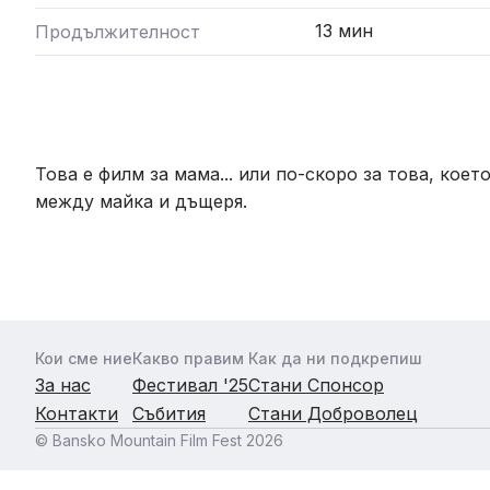
13 мин
Продължителност
Това е филм за мама... или по-скоро за това, кое
между майка и дъщеря.
Кои сме ние
Какво правим
Как да ни подкрепиш
За нас
Фестивал '25
Стани Спонсор
Контакти
Събития
Стани Доброволец
© Bansko Mountain Film Fest 2026