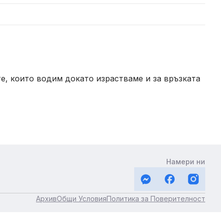
ете, които водим докато израстваме и за връзката
Намери ни
Архив
Общи Условия
Политика за Поверителност