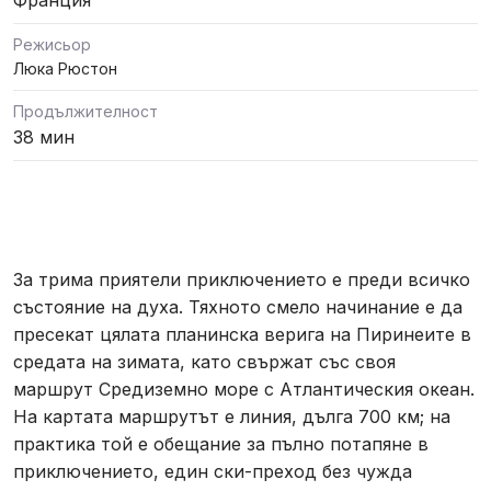
Франция
Режисьор
Люка Рюстон
Продължителност
38 мин
За трима приятели приключението е преди всичко
състояние на духа. Тяхното смело начинание е да
пресекат цялата планинска верига на Пиринеите в
средата на зимата, като свържат със своя
маршрут Средиземно море с Атлантическия океан.
На картата маршрутът е линия, дълга 700 км; на
практика той е обещание за пълно потапяне в
приключението, един ски-преход без чужда