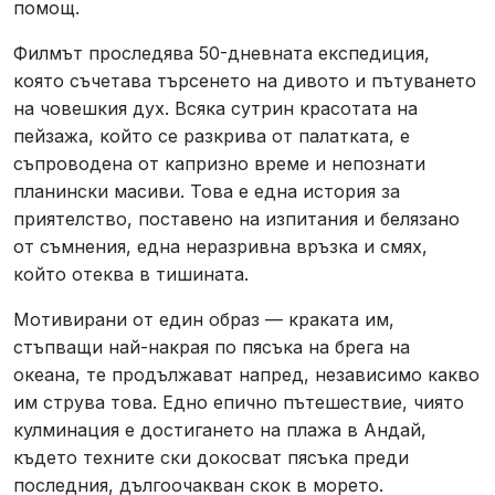
помощ.
Филмът проследява 50-дневната експедиция,
която съчетава търсенето на дивото и пътуването
на човешкия дух. Всяка сутрин красотата на
пейзажа, който се разкрива от палатката, е
съпроводена от капризно време и непознати
планински масиви. Това е една история за
приятелство, поставено на изпитания и белязано
от съмнения, една неразривна връзка и смях,
който отеква в тишината.
Мотивирани от един образ — краката им,
стъпващи най-накрая по пясъка на брега на
океана, те продължават напред, независимо какво
им струва това. Едно епично пътешествие, чиято
кулминация е достигането на плажа в Андай,
където техните ски докосват пясъка преди
последния, дългоочакван скок в морето.